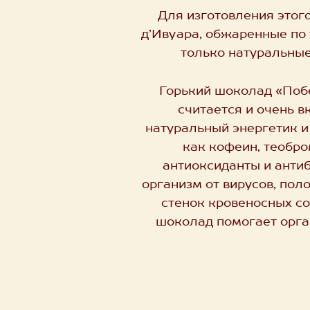
Для изготовления этог
д’Ивуара, обжаренные по
только натуральные 
Горький шоколад «Побе
считается и очень 
натуральный энергетик 
как кофеин, теобро
антиоксиданты и анти
организм от вирусов, по
стенок кровеносных со
шоколад помогает орган