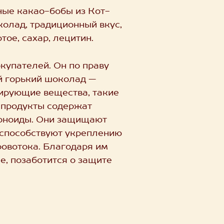
ные какао-бобы из Кот-
олад, традиционный вкус,
тое, сахар, лецитин.
купателей. Он по праву
й горький шоколад —
ирующие вещества, такие
о-продукты содержат
воноиды. Они защищают
 способствуют укреплению
ровотока. Благодаря им
е, позаботится о защите