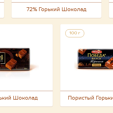
72% Горький Шоколад
100 г
ький Шоколад
Пористый Горьк