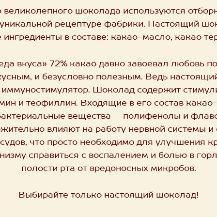
о великолепного шоколада используются отбор
 уникальной рецептуре фабрики. Настоящий шок
ингредиенты в составе: какао-масло, какао тер
да вкуса» 72% какао давно завоевал любовь по
вкусным, и безусловно полезным. Ведь настоящи
и иммуностимулятор. Шоколад содержит стимул
мин и теофиллин. Входящие в его состав кака
бактериальные вещества — полифенолы и фла
ложительно влияют на работу нервной системы и
судов, что просто необходимо для улучшения к
изму справиться с воспалением и болью в горл
полости рта от вредоносных микробов.
Выбирайте только настоящий шоколад!