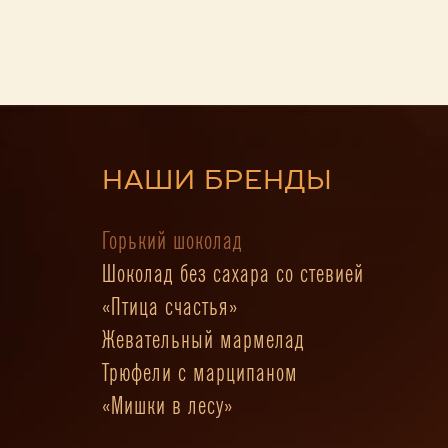
НАШИ БРЕНДЫ
Горький шоколад
Шоколад без сахара со стевией
«Птица счастья»
Жевательный мармелад
Трюфели с марципаном
«Мишки в лесу»