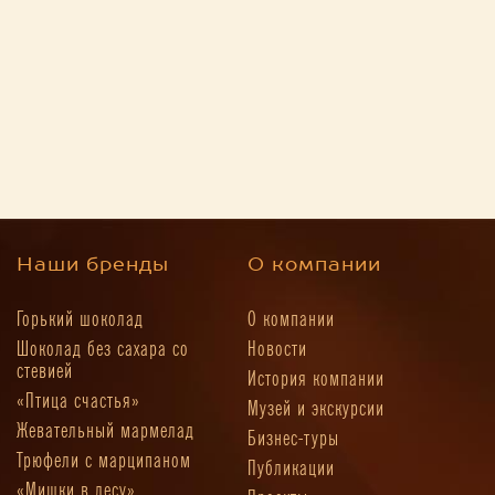
Наши бренды
О компании
Горький шоколад
О компании
Шоколад без сахара со
Новости
стевией
История компании
«Птица счастья»
Музей и экскурсии
Жевательный мармелад
Бизнес-туры
Трюфели с марципаном
Публикации
«Мишки в лесу»